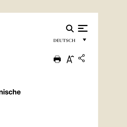
DEUTSCH
FRANÇAIS
ENGLISH
ITALIANO
PORTUGUÊS
nische
ESPAÑOL
DEUTSCH
POLSKI