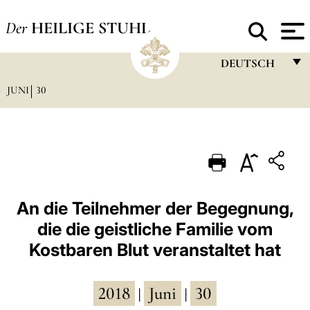
Der
HEILIGE STUHL
DEUTSCH
JUNI
30
FRANÇAIS
ENGLISH
ITALIANO
PORTUGUÊS
ESPAÑOL
An die Teilnehmer der Begegnung,
die die geistliche Familie vom
DEUTSCH
Kostbaren Blut veranstaltet hat
POLSKI
العربيّة
2018
Juni
30
|
|
中文