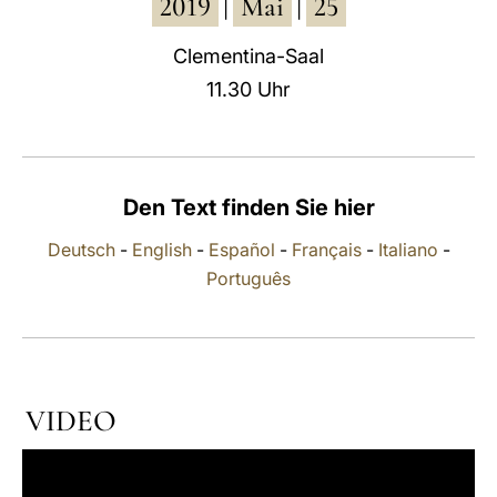
2019
Mai
25
|
|
LATINE
Clementina-Saal
11.30 Uhr
Den Text finden Sie hier
Deutsch
-
English
-
Español
-
Français
-
Italiano
-
Português
VIDEO