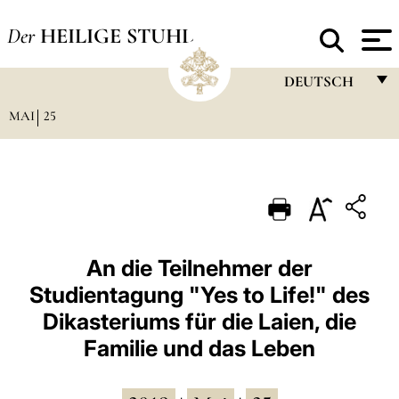
Der
HEILIGE STUHL
DEUTSCH
MAI
25
FRANÇAIS
ENGLISH
ITALIANO
PORTUGUÊS
ESPAÑOL
An die Teilnehmer der
Studientagung "Yes to Life!" des
DEUTSCH
Dikasteriums für die Laien, die
POLSKI
Familie und das Leben
العربيّة
中文