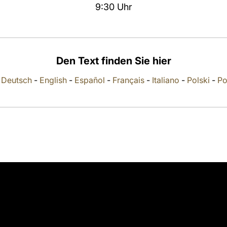
9:30 Uhr
Den Text finden Sie hier
-
Deutsch
-
English
-
Español
-
Français
-
Italiano
-
Polski
-
Po