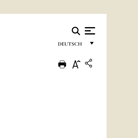
DEUTSCH
FRANÇAIS
ENGLISH
ITALIANO
PORTUGUÊS
ESPAÑOL
DEUTSCH
POLSKI