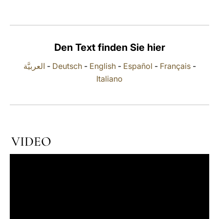
LATINE
Den Text finden Sie hier
العربيَّة
-
Deutsch
-
English
-
Español
-
Français
-
Italiano
VIDEO