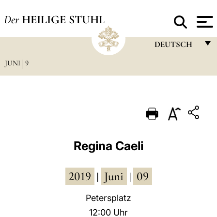
Der
HEILIGE STUHL
DEUTSCH
JUNI
9
FRANÇAIS
ENGLISH
ITALIANO
PORTUGUÊS
ESPAÑOL
Regina Caeli
DEUTSCH
2019
Juni
09
POLSKI
|
|
العربيّة
Petersplatz
12:00 Uhr
中文