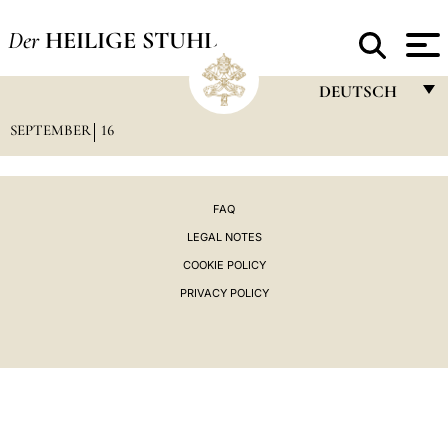
Der
HEILIGE STUHL
DEUTSCH
SEPTEMBER
16
FRANÇAIS
ENGLISH
ITALIANO
FAQ
LEGAL NOTES
PORTUGUÊS
COOKIE POLICY
ESPAÑOL
PRIVACY POLICY
DEUTSCH
POLSKI
العربيّة
中文