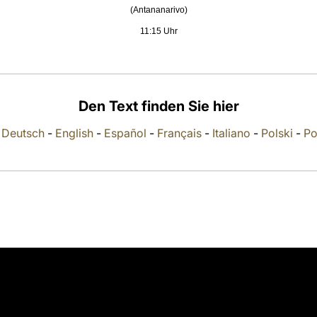
(Antananarivo)
11:15 Uhr
Den Text finden Sie hier
-
Deutsch
-
English
-
Español
-
Français
-
Italiano
-
Polski
-
Po