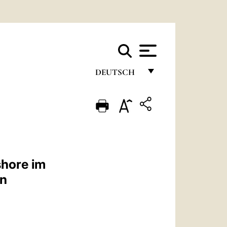
DEUTSCH
FRANÇAIS
ENGLISH
ITALIANO
PORTUGUÊS
shore im
ESPAÑOL
en
DEUTSCH
POLSKI