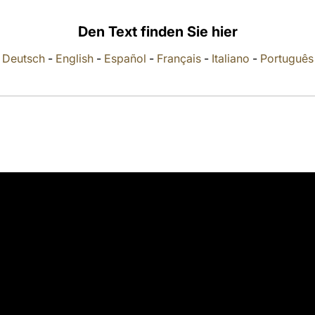
Den Text finden Sie hier
Deutsch
-
English
-
Español
-
Français
-
Italiano
-
Português