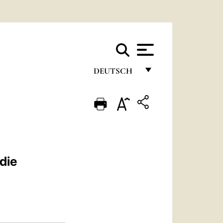
DEUTSCH
FRANÇAIS
ENGLISH
ITALIANO
PORTUGUÊS
die
ESPAÑOL
DEUTSCH
POLSKI