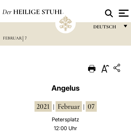
Der
HEILIGE STUHL
DEUTSCH
FEBRUAR
7
FRANÇAIS
ENGLISH
ITALIANO
PORTUGUÊS
ESPAÑOL
Angelus
DEUTSCH
2021
Februar
07
POLSKI
|
|
العربيّة
Petersplatz
12:00 Uhr
中文