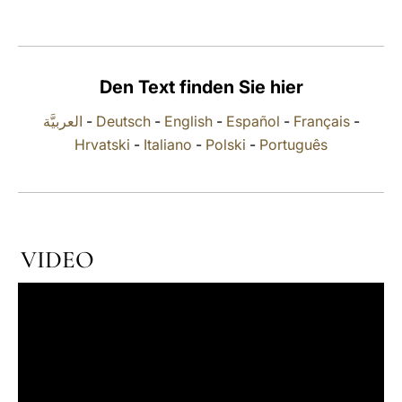
LATINE
Den Text finden Sie hier
العربيَّة
-
Deutsch
-
English
-
Español
-
Français
-
Hrvatski
-
Italiano
-
Polski
-
Português
VIDEO