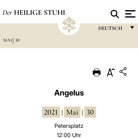
Der
HEILIGE STUHL
DEUTSCH
MAI
30
FRANÇAIS
ENGLISH
ITALIANO
PORTUGUÊS
ESPAÑOL
Angelus
DEUTSCH
2021
Mai
30
POLSKI
|
|
العربيّة
Petersplatz
12:00 Uhr
中文