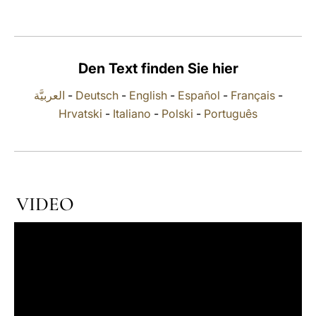
LATINE
Den Text finden Sie hier
العربيَّة
-
Deutsch
-
English
-
Español
-
Français
-
Hrvatski
-
Italiano
-
Polski
-
Português
VIDEO