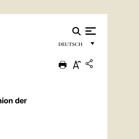
DEUTSCH
FRANÇAIS
ENGLISH
ITALIANO
PORTUGUÊS
ion der
ESPAÑOL
DEUTSCH
POLSKI