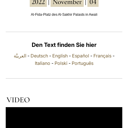
2022
November
04
|
|
LATINE
Al-Fida-Platz des Al-Sakhir Palasts in Awali
Den Text finden Sie hier
العربيَّة
-
Deutsch
-
English
-
Español
-
Français
-
Italiano
-
Polski
-
Português
VIDEO