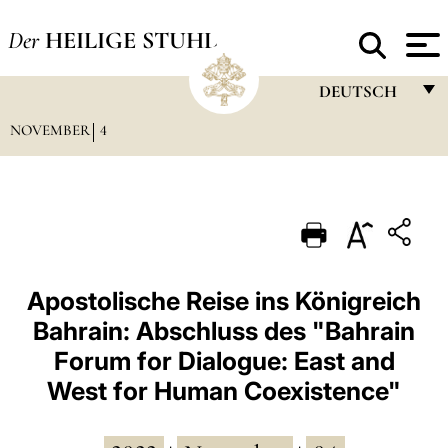
Der
HEILIGE STUHL
DEUTSCH
NOVEMBER
4
FRANÇAIS
ENGLISH
ITALIANO
PORTUGUÊS
ESPAÑOL
Apostolische Reise ins Königreich
Bahrain: Abschluss des "Bahrain
DEUTSCH
Forum for Dialogue: East and
POLSKI
West for Human Coexistence"
العربيّة
中文