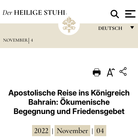
Der
HEILIGE STUHL
DEUTSCH
NOVEMBER
4
FRANÇAIS
ENGLISH
ITALIANO
PORTUGUÊS
ESPAÑOL
Apostolische Reise ins Königreich
Bahrain: Ökumenische
DEUTSCH
Begegnung und Friedensgebet
POLSKI
العربيّة
2022
November
04
|
|
中文