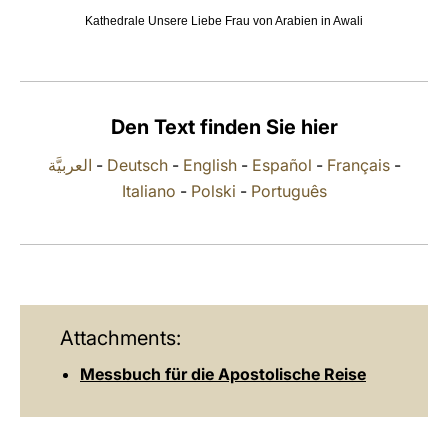
Kathedrale Unsere Liebe Frau von Arabien in Awali
LATINE
Den Text finden Sie hier
العربيَّة
-
Deutsch
-
English
-
Español
-
Français
-
Italiano
-
Polski
-
Português
Attachments:
Messbuch für die Apostolische Reise