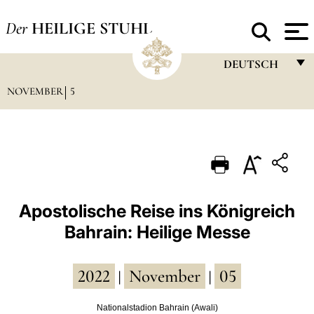
Der
HEILIGE STUHL
DEUTSCH
NOVEMBER
5
FRANÇAIS
ENGLISH
ITALIANO
PORTUGUÊS
ESPAÑOL
Apostolische Reise ins Königreich
Bahrain: Heilige Messe
DEUTSCH
POLSKI
2022
November
05
|
|
العربيّة
Nationalstadion Bahrain (Awali)
中文