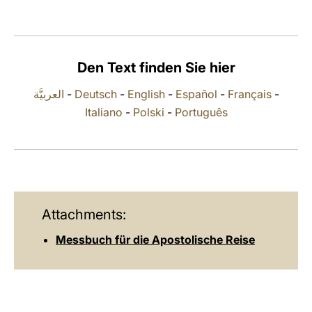
LATINE
Den Text finden Sie hier
العربيَّة
-
Deutsch
-
English
-
Español
-
Français
-
Italiano
-
Polski
-
Português
Attachments:
Messbuch für die Apostolische Reise