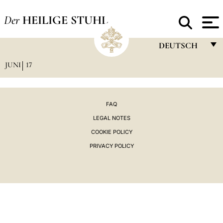
Der
HEILIGE STUHL
DEUTSCH
JUNI
17
FRANÇAIS
ENGLISH
ITALIANO
FAQ
LEGAL NOTES
PORTUGUÊS
COOKIE POLICY
ESPAÑOL
PRIVACY POLICY
DEUTSCH
POLSKI
العربيّة
中文