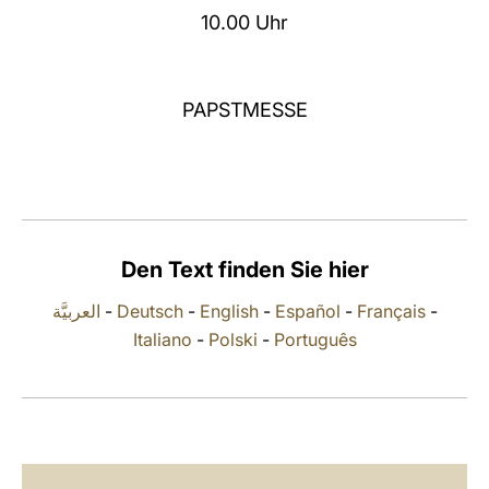
10.00 Uhr
LATINE
PAPSTMESSE
Den Text finden Sie hier
العربيَّة
-
Deutsch
-
English
-
Español
-
Français
-
Italiano
-
Polski
-
Português