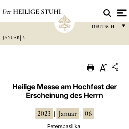
Der
HEILIGE STUHL
DEUTSCH
JANUAR
6
FRANÇAIS
ENGLISH
ITALIANO
PORTUGUÊS
ESPAÑOL
Heilige Messe am Hochfest der
Erscheinung des Herrn
DEUTSCH
POLSKI
2023
Januar
06
|
|
العربيّة
Petersbasilika
中文