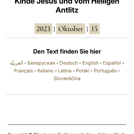
Kinde Jesus und vom Heiligen
Antlitz
LATINE
2023
Oktober
15
|
|
Den Text finden Sie hier
العربيَّة
-
Беларуская
-
Deutsch
-
English
-
Español
-
Français
-
Italiano
-
Latina
-
Polski
-
Português
-
Slovenščina