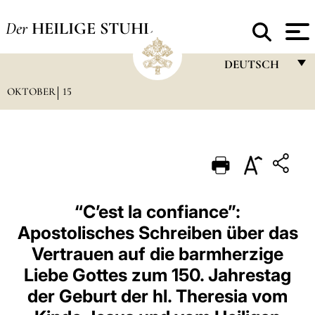
Der
HEILIGE STUHL
DEUTSCH
OKTOBER
15
FRANÇAIS
ENGLISH
ITALIANO
PORTUGUÊS
ESPAÑOL
“C’est la confiance”:
Apostolisches Schreiben über das
DEUTSCH
Vertrauen auf die barmherzige
POLSKI
Liebe Gottes zum 150. Jahrestag
العربيّة
der Geburt der hl. Theresia vom
中文