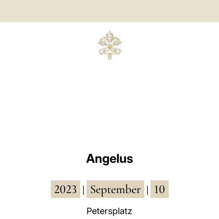
Angelus
2023
September
10
|
|
Petersplatz