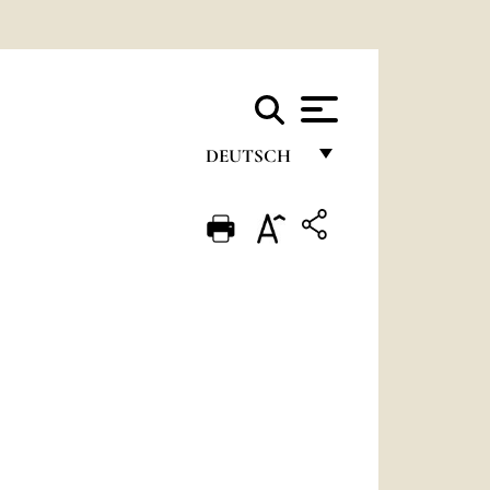
DEUTSCH
FRANÇAIS
ENGLISH
ITALIANO
PORTUGUÊS
ESPAÑOL
DEUTSCH
POLSKI