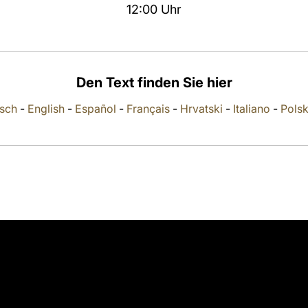
12:00 Uhr
Den Text finden Sie hier
sch
-
English
-
Español
-
Français
-
Hrvatski
-
Italiano
-
Polsk