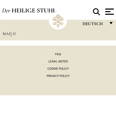
Der
HEILIGE STUHL
DEUTSCH
MAI
11
FRANÇAIS
ENGLISH
ITALIANO
FAQ
LEGAL NOTES
PORTUGUÊS
COOKIE POLICY
ESPAÑOL
PRIVACY POLICY
DEUTSCH
POLSKI
العربيّة
中文