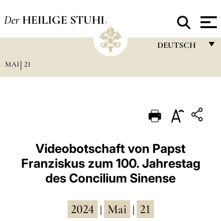
Der
HEILIGE STUHL
DEUTSCH
MAI
21
FRANÇAIS
ENGLISH
ITALIANO
PORTUGUÊS
ESPAÑOL
Videobotschaft von Papst
Franziskus zum 100. Jahrestag
DEUTSCH
des Concilium Sinense
POLSKI
العربيّة
2024
Mai
21
|
|
中文