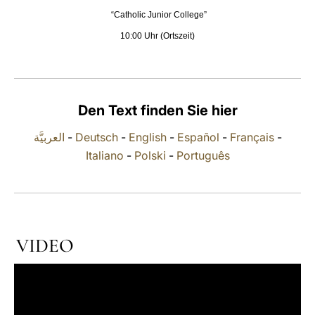
“Catholic Junior College”
LATINE
10:00 Uhr (Ortszeit)
Den Text finden Sie hier
العربيَّة
-
Deutsch
-
English
-
Español
-
Français
-
Italiano
-
Polski
-
Português
VIDEO