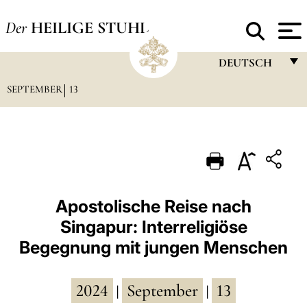
Der
HEILIGE STUHL
DEUTSCH
SEPTEMBER
13
FRANÇAIS
ENGLISH
ITALIANO
PORTUGUÊS
ESPAÑOL
Apostolische Reise nach
Singapur: Interreligiöse
DEUTSCH
Begegnung mit jungen Menschen
POLSKI
العربيّة
2024
September
13
|
|
中文