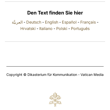
LATINE
Den Text finden Sie hier
العربيَّة
-
Deutsch
-
English
-
Español
-
Français
-
Hrvatski
-
Italiano
-
Polski
-
Português
Copyright © Dikasterium für Kommunikation - Vatican Media