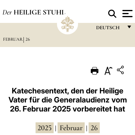
Der
HEILIGE STUHL
DEUTSCH
FEBRUAR
26
FRANÇAIS
ENGLISH
ITALIANO
PORTUGUÊS
ESPAÑOL
Katechesentext, den der Heilige
Vater für die Generalaudienz vom
DEUTSCH
26. Februar 2025 vorbereitet hat
POLSKI
العربيّة
2025
Februar
26
|
|
中文