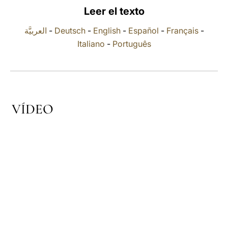
Leer el texto
LATINE
العربيَّة
-
Deutsch
-
English
-
Español
-
Français
-
Italiano
-
Português
VÍDEO