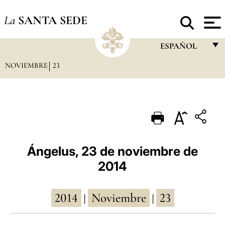
La
SANTA SEDE
ESPAÑOL
NOVIEMBRE
23
FRANÇAIS
ENGLISH
ITALIANO
PORTUGUÊS
ESPAÑOL
Ángelus, 23 de noviembre de
2014
DEUTSCH
POLSKI
2014
Noviembre
23
|
|
العربيّة
中文