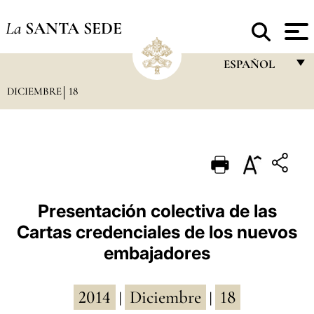
La
SANTA SEDE
ESPAÑOL
DICIEMBRE
18
FRANÇAIS
ENGLISH
ITALIANO
PORTUGUÊS
ESPAÑOL
Presentación colectiva de las
Cartas credenciales de los nuevos
DEUTSCH
embajadores
POLSKI
العربيّة
2014
Diciembre
18
|
|
中文