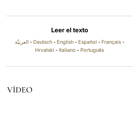
LATINE
Leer el texto
العربيَّة
-
Deutsch
-
English
-
Español
-
Français
-
Hrvatski
-
Italiano
-
Português
VÍDEO