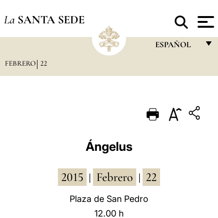
La
SANTA SEDE
ESPAÑOL
FEBRERO
22
FRANÇAIS
ENGLISH
ITALIANO
PORTUGUÊS
ESPAÑOL
Ángelus
DEUTSCH
2015
Febrero
22
POLSKI
|
|
العربيّة
Plaza de San Pedro
12.00 h
中文