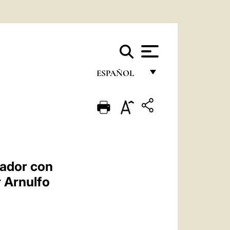
ESPAÑOL
FRANÇAIS
ENGLISH
ITALIANO
PORTUGUÊS
vador con
ESPAÑOL
r Arnulfo
DEUTSCH
POLSKI