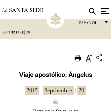
La
SANTA SEDE
ESPAÑOL
SEPTIEMBRE
20
FRANÇAIS
ENGLISH
ITALIANO
PORTUGUÊS
ESPAÑOL
Viaje apostólico: Ángelus
DEUTSCH
2015
Septiembre
20
POLSKI
|
|
العربيّة
中文