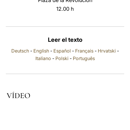
Plaza de la Revolución
12.00 h
LATINE
Leer el texto
Deutsch
-
English
-
Español
-
Français
-
Hrvatski
-
Italiano
-
Polski
-
Português
VÍDEO