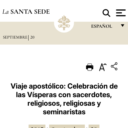
La
SANTA SEDE
ESPAÑOL
SEPTIEMBRE
20
FRANÇAIS
ENGLISH
ITALIANO
PORTUGUÊS
ESPAÑOL
Viaje apostólico: Celebración de
las Vísperas con sacerdotes,
DEUTSCH
religiosos, religiosas y
POLSKI
seminaristas
العربيّة
中文