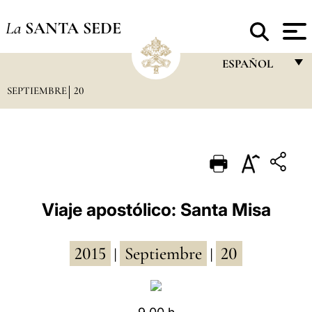
La
SANTA SEDE
ESPAÑOL
SEPTIEMBRE
20
FRANÇAIS
ENGLISH
ITALIANO
PORTUGUÊS
ESPAÑOL
Viaje apostólico: Santa Misa
DEUTSCH
2015
Septiembre
20
POLSKI
|
|
العربيّة
中文