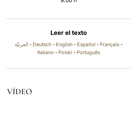
9.00 h
LATINE
Leer el texto
العربيَّة
-
Deutsch
-
English
-
Español
-
Français
-
Italiano
-
Polski
-
Português
VÍDEO