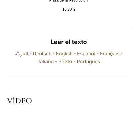
Plaza de la Revolución
10.30 h
LATINE
Leer el texto
العربيَّة
-
Deutsch
-
English
-
Español
-
Français
-
Italiano
-
Polski
-
Português
VÍDEO