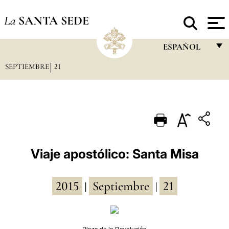
La
SANTA SEDE
ESPAÑOL
SEPTIEMBRE
21
FRANÇAIS
ENGLISH
ITALIANO
PORTUGUÊS
ESPAÑOL
Viaje apostólico: Santa Misa
DEUTSCH
2015
Septiembre
21
POLSKI
|
|
العربيّة
中文