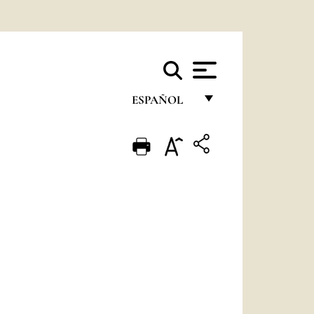
ESPAÑOL
FRANÇAIS
ENGLISH
ITALIANO
PORTUGUÊS
ESPAÑOL
DEUTSCH
POLSKI