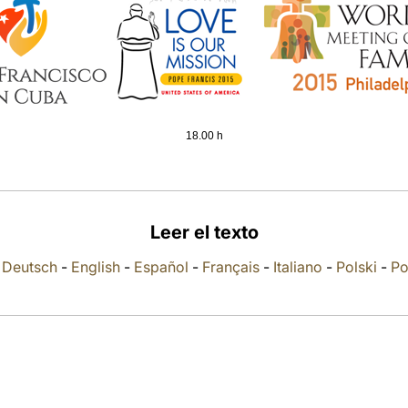
18.00 h
Leer el texto
-
Deutsch
-
English
-
Español
-
Français
-
Italiano
-
Polski
-
Po