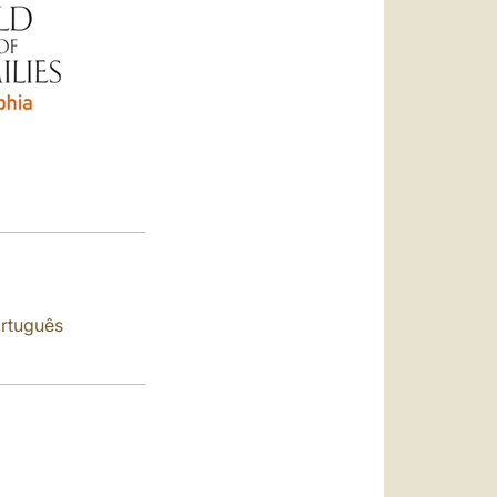
العربيّة
中文
LATINE
rtuguês