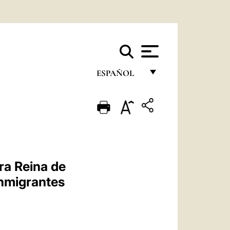
ESPAÑOL
FRANÇAIS
ENGLISH
ITALIANO
PORTUGUÊS
ora Reina de
ESPAÑOL
inmigrantes
DEUTSCH
POLSKI