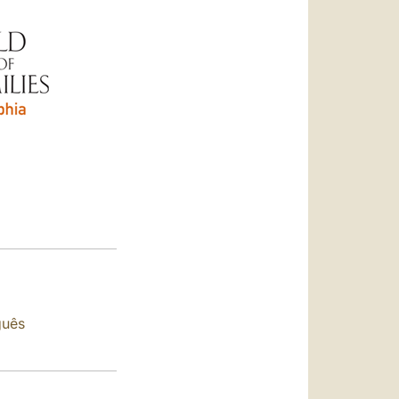
العربيّة
中文
LATINE
guês