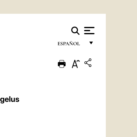
ESPAÑOL
FRANÇAIS
ENGLISH
ITALIANO
PORTUGUÊS
ngelus
ESPAÑOL
DEUTSCH
POLSKI