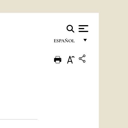
ESPAÑOL
FRANÇAIS
ENGLISH
ITALIANO
PORTUGUÊS
ESPAÑOL
DEUTSCH
POLSKI