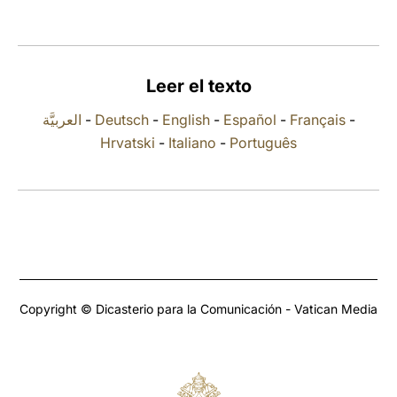
LATINE
Leer el texto
العربيَّة
-
Deutsch
-
English
-
Español
-
Français
-
Hrvatski
-
Italiano
-
Português
Copyright © Dicasterio para la Comunicación - Vatican Media