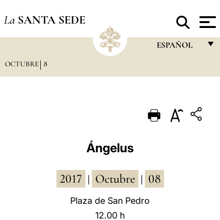
La
SANTA SEDE
ESPAÑOL
OCTUBRE
8
FRANÇAIS
ENGLISH
ITALIANO
PORTUGUÊS
ESPAÑOL
Ángelus
DEUTSCH
2017
Octubre
08
POLSKI
|
|
العربيّة
Plaza de San Pedro
12.00 h
中文