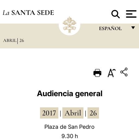
La
SANTA SEDE
ESPAÑOL
ABRIL
26
FRANÇAIS
ENGLISH
ITALIANO
PORTUGUÊS
ESPAÑOL
Audiencia general
DEUTSCH
2017
Abril
26
POLSKI
|
|
العربيّة
Plaza de San Pedro
9.30 h
中文