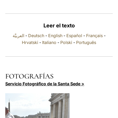
LATINE
Leer el texto
العربيَّة
-
Deutsch
-
English
-
Español
-
Français
-
Hrvatski
-
Italiano
-
Polski
-
Português
FOTOGRAFÍAS
Servicio Fotográfico de la Santa Sede >