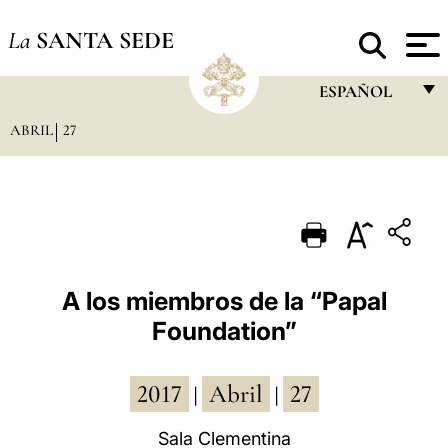
La
SANTA SEDE
ESPAÑOL
ABRIL
27
FRANÇAIS
ENGLISH
ITALIANO
PORTUGUÊS
ESPAÑOL
A los miembros de la “Papal
Foundation”
DEUTSCH
POLSKI
2017
Abril
27
|
|
العربيّة
Sala Clementina
中文