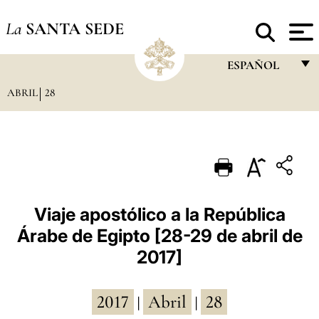
La
SANTA SEDE
ESPAÑOL
ABRIL
28
FRANÇAIS
ENGLISH
ITALIANO
PORTUGUÊS
ESPAÑOL
Viaje apostólico a la República
Árabe de Egipto [28-29 de abril de
DEUTSCH
2017]
POLSKI
العربيّة
2017
Abril
28
|
|
中文