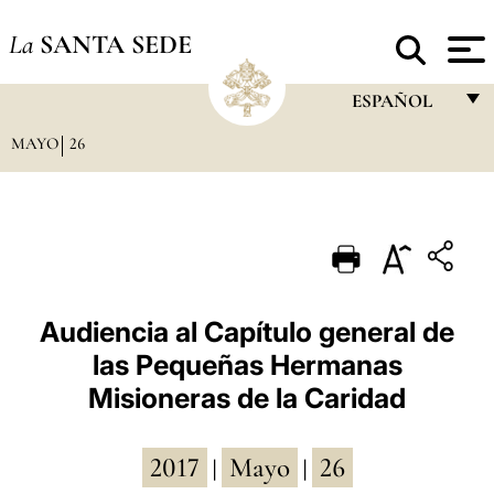
La
SANTA SEDE
ESPAÑOL
MAYO
26
FRANÇAIS
ENGLISH
ITALIANO
PORTUGUÊS
ESPAÑOL
Audiencia al Capítulo general de
las Pequeñas Hermanas
DEUTSCH
Misioneras de la Caridad
POLSKI
العربيّة
2017
Mayo
26
|
|
中文