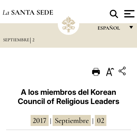
La
SANTA SEDE
ESPAÑOL
SEPTIEMBRE
2
FRANÇAIS
ENGLISH
ITALIANO
PORTUGUÊS
ESPAÑOL
A los miembros del Korean
Council of Religious Leaders
DEUTSCH
POLSKI
2017
Septiembre
02
|
|
العربيّة
中文