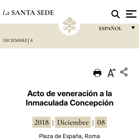
La
SANTA SEDE
ESPAÑOL
DICIEMBRE
8
FRANÇAIS
ENGLISH
ITALIANO
PORTUGUÊS
ESPAÑOL
Acto de veneración a la
Inmaculada Concepción
DEUTSCH
POLSKI
2018
Diciembre
08
|
|
العربيّة
Plaza de España, Roma
中文