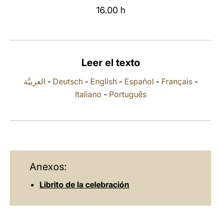
16.00 h
LATINE
Leer el texto
العربيَّة
-
Deutsch
-
English
-
Español
-
Français
-
Italiano
-
Português
Anexos:
Librito de la celebración