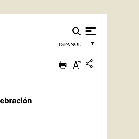
ESPAÑOL
FRANÇAIS
ENGLISH
ITALIANO
PORTUGUÊS
lebración
ESPAÑOL
DEUTSCH
POLSKI