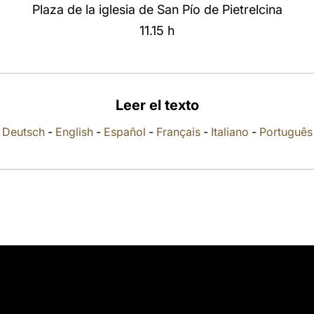
Plaza de la iglesia de San Pío de Pietrelcina
11.15 h
Leer el texto
Deutsch
-
English
-
Español
-
Français
-
Italiano
-
Português