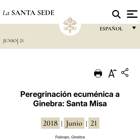
La
SANTA SEDE
ESPAÑOL
JUNIO
21
FRANÇAIS
ENGLISH
ITALIANO
PORTUGUÊS
ESPAÑOL
Peregrinación ecuménica a
Ginebra: Santa Misa
DEUTSCH
POLSKI
2018
Junio
21
|
|
العربيّة
Palexpo, Ginebra
中文