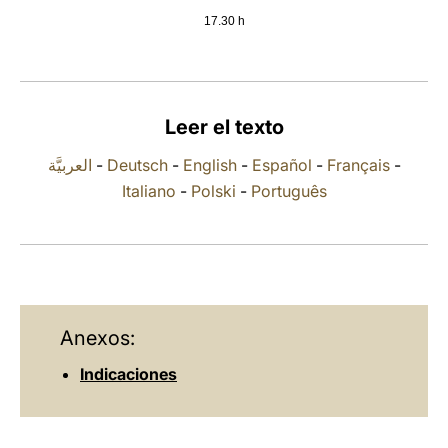
17.30 h
LATINE
Leer el texto
العربيَّة
-
Deutsch
-
English
-
Español
-
Français
-
Italiano
-
Polski
-
Português
Anexos:
Indicaciones