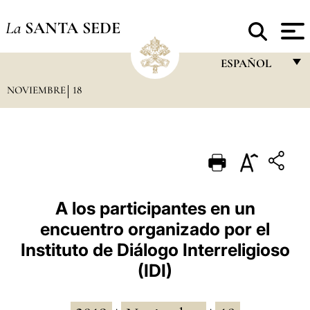
La
SANTA SEDE
ESPAÑOL
NOVIEMBRE
18
FRANÇAIS
ENGLISH
ITALIANO
PORTUGUÊS
ESPAÑOL
A los participantes en un
encuentro organizado por el
DEUTSCH
Instituto de Diálogo Interreligioso
POLSKI
(IDI)
العربيّة
中文