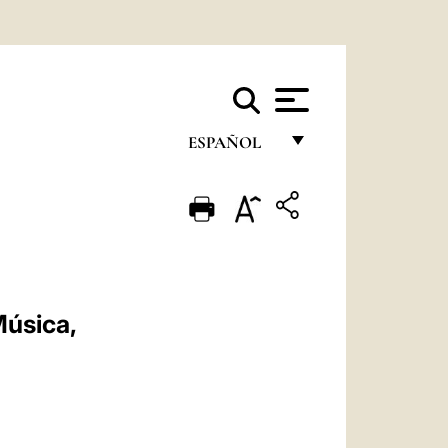
ESPAÑOL
FRANÇAIS
ENGLISH
ITALIANO
PORTUGUÊS
Música,
ESPAÑOL
DEUTSCH
POLSKI