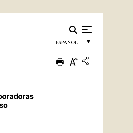
ESPAÑOL
FRANÇAIS
ENGLISH
ITALIANO
PORTUGUÊS
aboradoras
ESPAÑOL
iso
DEUTSCH
POLSKI