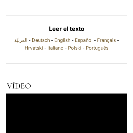
LATINE
Leer el texto
العربيَّة
-
Deutsch
-
English
-
Español
-
Français
-
Hrvatski
-
Italiano
-
Polski
-
Português
VÍDEO