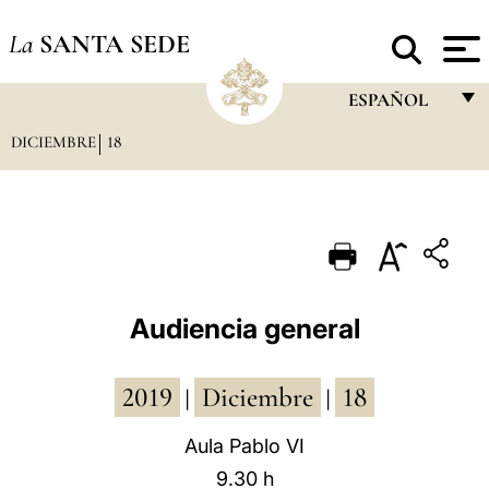
La
SANTA SEDE
ESPAÑOL
DICIEMBRE
18
FRANÇAIS
ENGLISH
ITALIANO
PORTUGUÊS
ESPAÑOL
Audiencia general
DEUTSCH
2019
Diciembre
18
POLSKI
|
|
العربيّة
Aula Pablo VI
9.30 h
中文