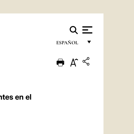
ESPAÑOL
FRANÇAIS
ENGLISH
ITALIANO
PORTUGUÊS
ntes en el
ESPAÑOL
DEUTSCH
POLSKI