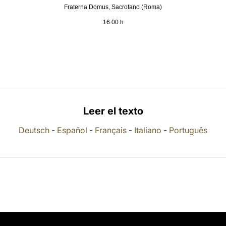
Fraterna Domus, Sacrofano (Roma)
16.00 h
Leer el texto
Deutsch
-
Español
-
Français
-
Italiano
-
Português