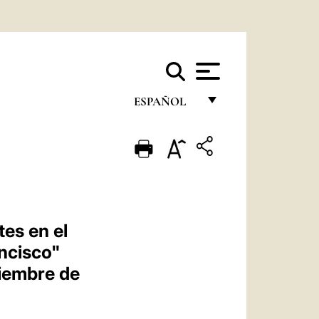
ESPAÑOL
FRANÇAIS
ENGLISH
ITALIANO
PORTUGUÊS
tes en el
ESPAÑOL
ncisco"
DEUTSCH
viembre de
POLSKI