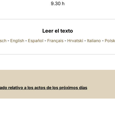
9.30 h
Leer el texto
sch
-
English
-
Español
-
Français
-
Hrvatski
-
Italiano
-
Polsk
do relativo a los actos de los próximos días