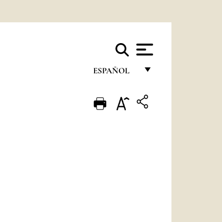
ESPAÑOL
FRANÇAIS
ENGLISH
ITALIANO
PORTUGUÊS
ESPAÑOL
DEUTSCH
POLSKI